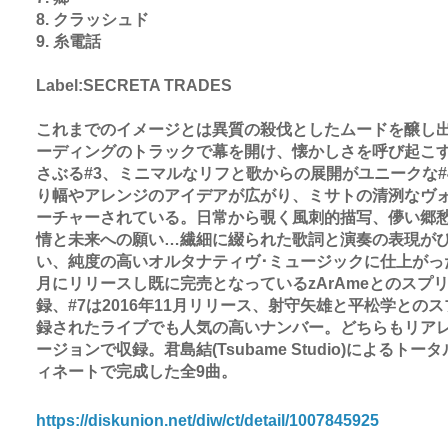
8. クラッシュド
9. 糸電話
Label:SECRETA TRADES
これまでのイメージとは異質の殺伐としたムードを醸し
ーディングのトラックで幕を開け、懐かしさを呼び起こ
さぶる#3、ミニマルなリフと歌からの展開がユニークな#
り幅やアレンジのアイデアが広がり、ミサトの清洌なヴ
ーチャーされている。日常から覗く風刺的描写、儚い郷
情と未来への願い…繊細に綴られた歌詞と演奏の表現が
い、純度の高いオルタナティヴ･ミュージックに仕上がった。
月にリリースし既に完売となっているzArAmeとのスプリッ
録、#7は2016年11月リリース、射守矢雄と平松学とのスプ
録されたライブでも人気の高いナンバー。どちらもリア
ージョンで収録。君島結(Tsubame Studio)によるト
ィネートで完成した全9曲。
https://diskunion.net/diw/ct/detail/1007845925