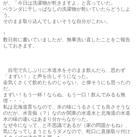
が、「今日は洗濯物が乾きますよ」と言っていた。
ベランダに干しっぱなしの洗濯物が乾いていたらどうしよ
う。
そのまま取り込んでしまいそうな自分がこわい。
↑
数日前に書いていましたが、無事洗い直したことをご報告
しておきます。
自宅で久しぶりに水道水をそのまま飲んだら、思わず
「まずい！」と声を出しそうになった。
金気くさくて飲めたものじゃない、と偉そうにも思ったの
だ。
まずい！もう一杯！ならぬ、もう一口！飲んでみるも無
理・・・。
私は北海道育ちなので、水の味にうるさくても良さそうな
のだが、水音痴（？）なのか関東の水道水と北海道の水道
水の味の違いはあまり分からなかった。
なぜ今になって、と不思議であるが（家の問題かもね）、
気になってしまうともうダメなので、蛇口に直接取り付け