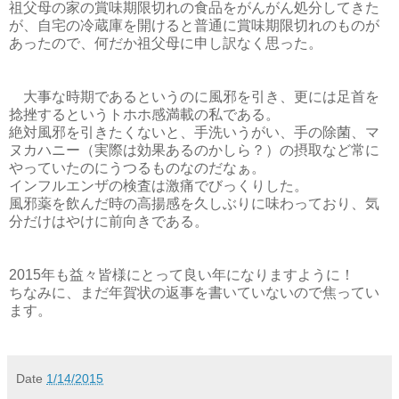
祖父母の家の賞味期限切れの食品をがんがん処分してきた
が、自宅の冷蔵庫を開けると普通に賞味期限切れのものが
あったので、何だか祖父母に申し訳なく思った。
大事な時期であるというのに風邪を引き、更には足首を
捻挫するというトホホ感満載の私である。
絶対風邪を引きたくないと、手洗いうがい、手の除菌、マ
ヌカハニー（実際は効果あるのかしら？）の摂取など常に
やっていたのにうつるものなのだなぁ。
インフルエンザの検査は激痛でびっくりした。
風邪薬を飲んだ時の高揚感を久しぶりに味わっており、気
分だけはやけに前向きである。
2015年も益々皆様にとって良い年になりますように！
ちなみに、まだ年賀状の返事を書いていないので焦ってい
ます。
Date
1/14/2015