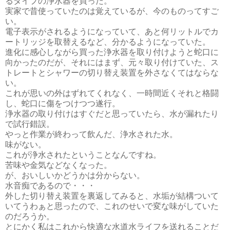
るタイプの浄水器を買った。
実家で昔使っていたのは覚えているが、今のものってすご
い。
電子表示がされるようになっていて、あと何リットルでカ
ートリッジを取替えるなど、分かるようになっていた。
進化に感心しながら買った浄水器を取り付けようと蛇口に
向かったのだが、それにはまず、元々取り付けていた、ス
トレートとシャワーの切り替え装置を外さなくてはならな
い。
これが思いの外はずれてくれなく、一時間近くそれと格闘
し、蛇口に傷をつけつつ遂行。
浄水器の取り付けはすぐだと思っていたら、水が漏れたり
で試行錯誤。
やっと作業が終わって飲んだ、浄水された水。
味がない。
これが浄水されたということなんですね。
苦味や金気などなくなった。
が、おいしいかどうかは分からない。
水音痴であるので・・・
外した切り替え装置を裏返してみると、水垢が結構ついて
いてうわぁと思ったので、これのせいで変な味がしていた
のだろうか。
とにかく私はこれから快適な水道水ライフを送れることだ