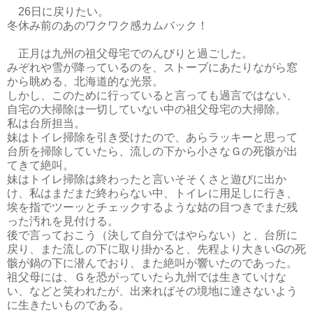
26日に戻りたい。
冬休み前のあのワクワク感カムバック！
正月は九州の祖父母宅でのんびりと過ごした。
みぞれや雪が降っているのを、ストーブにあたりながら窓
から眺める、北海道的な光景。
しかし、このために行っていると言っても過言ではない、
自宅の大掃除は一切していない中の祖父母宅の大掃除。
私は台所担当。
妹はトイレ掃除を引き受けたので、あらラッキーと思って
台所を掃除していたら、流しの下から小さなＧの死骸が出
てきて絶叫。
妹はトイレ掃除は終わったと言いそそくさと遊びに出か
け、私はまだまだ終わらない中、トイレに用足しに行き、
埃を指でツーッとチェックするような姑の目つきでまだ残
った汚れを見付ける。
後で言っておこう（決して自分ではやらない）と、台所に
戻り、また流しの下に取り掛かると、先程より大きいGの死
骸が鍋の下に潜んでおり、また絶叫が響いたのであった。
祖父母には、Ｇを恐がっていたら九州では生きていけな
い、などと笑われたが、出来ればその境地に達さないよう
に生きたいものである。