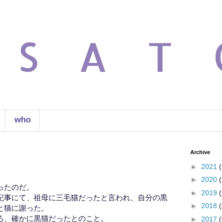
 S A T 
who
Archive
►
2021
(
►
2020
(
ったのだ。
►
2019
(
記事にて、祖母に三毛猫だったと言われ、自分の黒
►
2018
(
と猫に謝った。
ろ、確かに黒猫だったとのこと。
►
2017
(