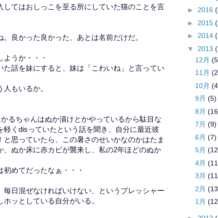
入してはおしっこを至る所にしていた猫のことを言
►
2016
(
►
2015
►
2014
ね。良かった良かった、あとは名前だけだ。
▼
2013
しようか・・・
12月
(5
いた話を妹にすると、妹は「こわいね」と言ってい
11月
(2
10月
(4
う人もいるか。
9月
(5)
8月
(16
君が、かるちゃんはぬか漬けとかやっているから駄目な
7月
(9)
軽くdisっていたという話を聞き、自分に最近彼
6月
(7)
！と思っていたら、この暑さのせいかなのかはたま
か、ぬか床に赤カビが襲来し、私の2年ほどのぬか
5月
(12
4月
(11
は初めてだったなぁ・・・
3月
(11
2月
(13
、毎日混ぜなければいけない、というプレッシャー
しホッとしている自分がいる。
1月
(12
►
2012
(