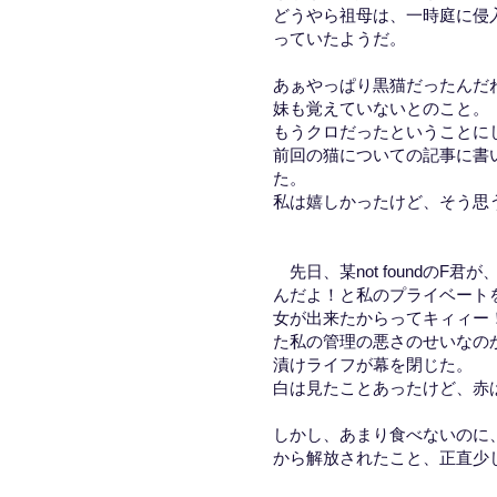
どうやら祖母は、一時庭に侵
っていたようだ。
あぁやっぱり黒猫だったんだ
妹も覚えていないとのこと。
もうクロだったということに
前回の猫についての記事に書
た。
私は嬉しかったけど、そう思
先日、某not foundのF
んだよ！と私のプライベートを
女が出来たからってキィィー
た私の管理の悪さのせいなの
漬けライフが幕を閉じた。
白は見たことあったけど、赤
しかし、あまり食べないのに
から解放されたこと、正直少